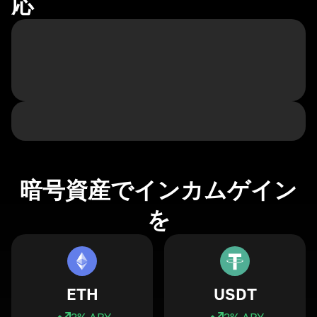
応
暗号資産でインカムゲイン
を
ETH
USDT
3
% APY
3
% APY