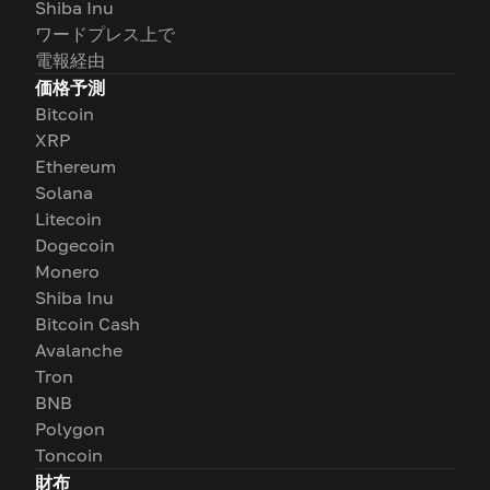
Shiba Inu
ワードプレス上で
電報経由
価格予測
Bitcoin
XRP
Ethereum
Solana
Litecoin
Dogecoin
Monero
Shiba Inu
Bitcoin Cash
Avalanche
Tron
BNB
Polygon
Toncoin
財布