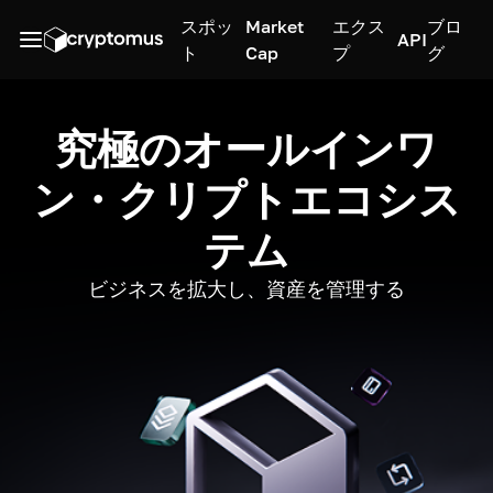
スポッ
Market
エクス
ブロ
API
ト
Cap
プ
グ
究極のオールインワ
ン・クリプトエコシス
テム
ビジネスを拡大し、資産を管理する