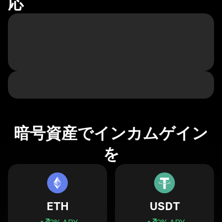
応
暗号資産でインカムゲイン
を
ETH
USDT
3
% APY
3
% APY