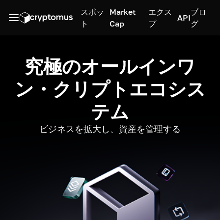
スポッ
Market
エクス
ブロ
API
ト
Cap
プ
グ
究極のオールインワ
ン・クリプトエコシス
テム
ビジネスを拡大し、資産を管理する