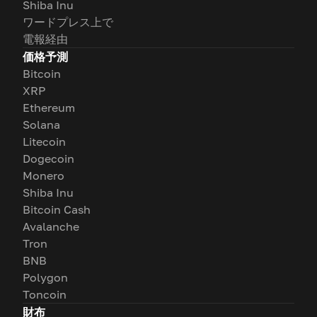
Shiba Inu
ワードプレス上で
電報経由
価格予測
Bitcoin
XRP
Ethereum
Solana
Litecoin
Dogecoin
Monero
Shiba Inu
Bitcoin Cash
Avalanche
Tron
BNB
Polygon
Toncoin
財布