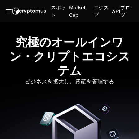
スポッ
Market
エクス
ブロ
API
ト
Cap
プ
グ
究極のオールインワ
ン・クリプトエコシス
テム
ビジネスを拡大し、資産を管理する