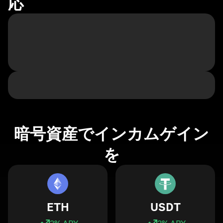
応
暗号資産でインカムゲイン
を
ETH
USDT
3
% APY
3
% APY