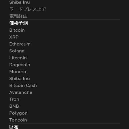
Shiba Inu
ワードプレス上で
電報経由
価格予測
Bitcoin
XRP
Ethereum
Solana
Litecoin
Dogecoin
Monero
Shiba Inu
Bitcoin Cash
Avalanche
Tron
BNB
Polygon
Toncoin
財布