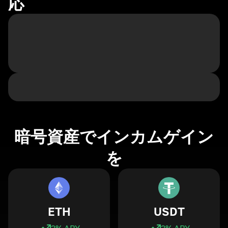
応
暗号資産でインカムゲイン
を
ETH
USDT
3
% APY
3
% APY