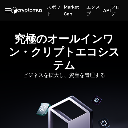
スポッ
Market
エクス
ブロ
API
ト
Cap
プ
グ
究極のオールインワ
ン・クリプトエコシス
テム
ビジネスを拡大し、資産を管理する