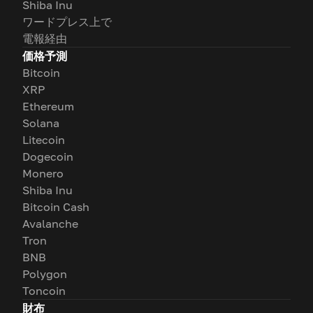
Shiba Inu
ワードプレス上で
電報経由
価格予測
Bitcoin
XRP
Ethereum
Solana
Litecoin
Dogecoin
Monero
Shiba Inu
Bitcoin Cash
Avalanche
Tron
BNB
Polygon
Toncoin
財布