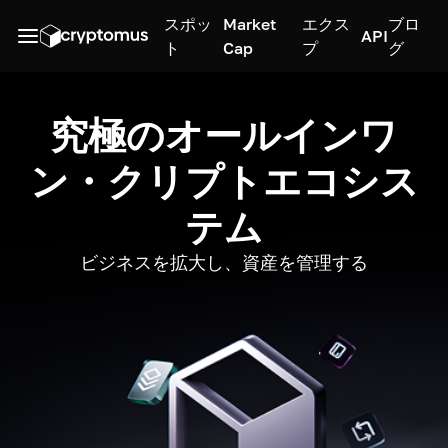
スポッ
Market
エクス
ブロ
API
ト
Cap
プ
グ
究極のオールインワ
ン・クリプトエコシス
テム
ビジネスを拡大し、資産を管理する