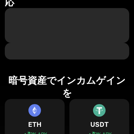
応
暗号資産でインカムゲイン
を
ETH
USDT
3
% APY
3
% APY