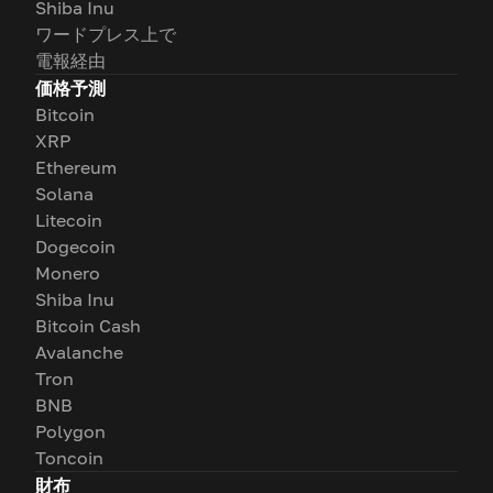
Shiba Inu
ワードプレス上で
電報経由
価格予測
Bitcoin
XRP
Ethereum
Solana
Litecoin
Dogecoin
Monero
Shiba Inu
Bitcoin Cash
Avalanche
Tron
BNB
Polygon
Toncoin
財布