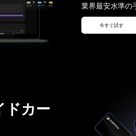
業界最安水準の手
今すぐ試す
イドカー