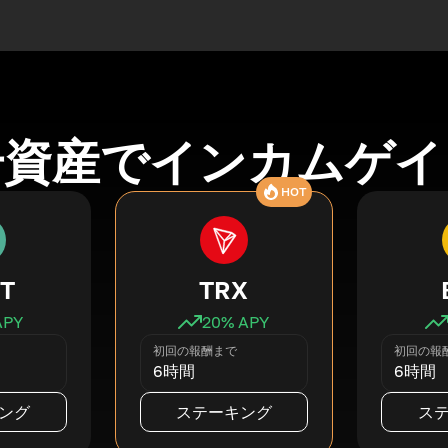
号資産でインカムゲイ
HOT
T
TRX
APY
20
% APY
初回の報酬まで
初回の報
6時間
6時間
ング
ステーキング
ス