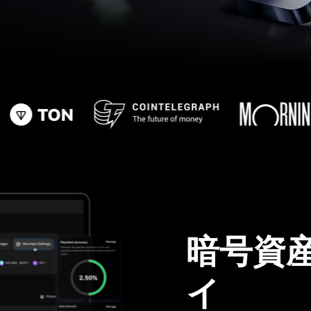
暗号資
イ