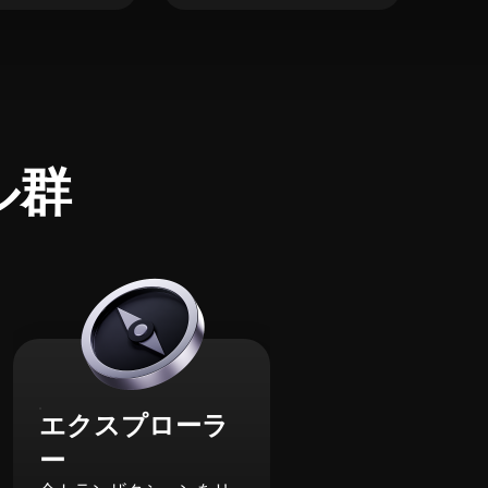
ル群
エクスプローラ
ー