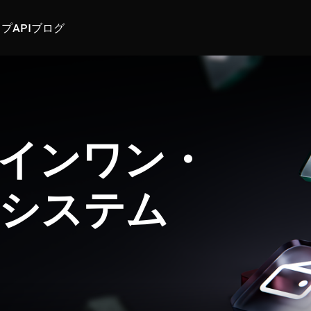
スプ
API
ブログ
インワン・
システム