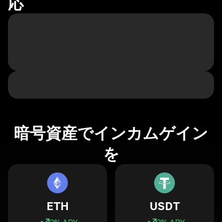
応
暗号資産でインカムゲイン
を
ETH
USDT
3
% APY
3
% APY