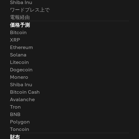
Shiba Inu
ワードプレス上で
電報経由
価格予測
Bitcoin
XRP
Ethereum
Solana
Litecoin
Dogecoin
Monero
Shiba Inu
Bitcoin Cash
Avalanche
Tron
BNB
Polygon
Toncoin
財布