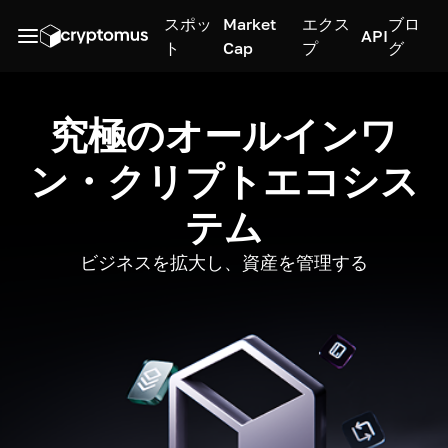
スポッ
Market
エクス
ブロ
API
ト
Cap
プ
グ
究極のオールインワ
ン・クリプトエコシス
テム
ビジネスを拡大し、資産を管理する