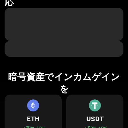
応
暗号資産でインカムゲイン
を
ETH
USDT
3
% APY
3
% APY