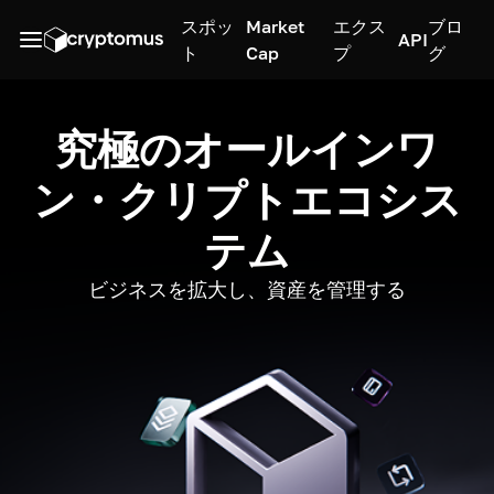
スポッ
Market
エクス
ブロ
API
ト
Cap
プ
グ
究極のオールインワ
ン・クリプトエコシス
テム
ビジネスを拡大し、資産を管理する