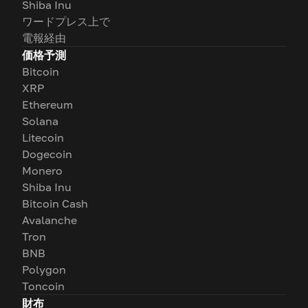
Shiba Inu
ワードプレス上で
電報経由
価格予測
Bitcoin
XRP
Ethereum
Solana
Litecoin
Dogecoin
Monero
Shiba Inu
Bitcoin Cash
Avalanche
Tron
BNB
Polygon
Toncoin
財布