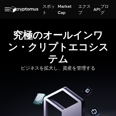
スポッ
Market
エクス
ブロ
API
ト
Cap
プ
グ
究極のオールインワ
ン・クリプトエコシス
テム
ビジネスを拡大し、資産を管理する