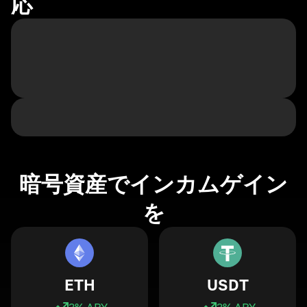
応
暗号資産でインカムゲイン
を
ETH
USDT
3
% APY
3
% APY