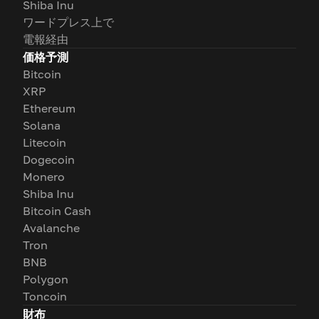
Shiba Inu
ワードプレス上で
電報経由
価格予測
Bitcoin
XRP
Ethereum
Solana
Litecoin
Dogecoin
Monero
Shiba Inu
Bitcoin Cash
Avalanche
Tron
BNB
Polygon
Toncoin
財布