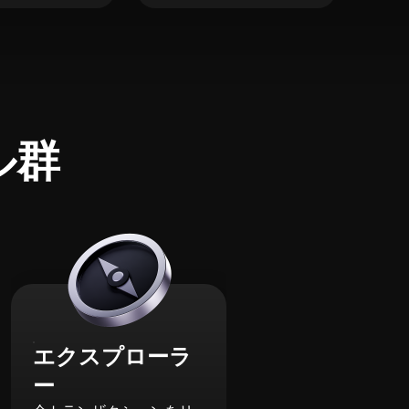
ル群
エクスプローラ
ー