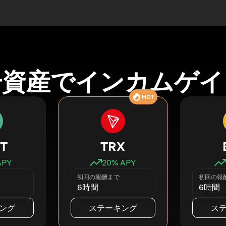
号資産でインカムゲイ
HOT
T
TRX
APY
20
% APY
初回の報酬まで
初回の報
6時間
6時間
ング
ステーキング
ス