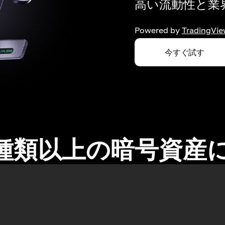
高い流動性と業界
Powered by
TradingVie
今すぐ試す
0種類以上の暗号資産