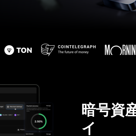
暗号資
イ