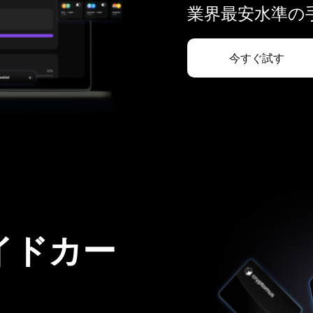
業界最安水準の手
今すぐ試す
イドカー