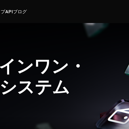
スプ
API
ブログ
インワン・
システム