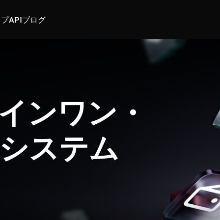
スプ
API
ブログ
インワン・
システム