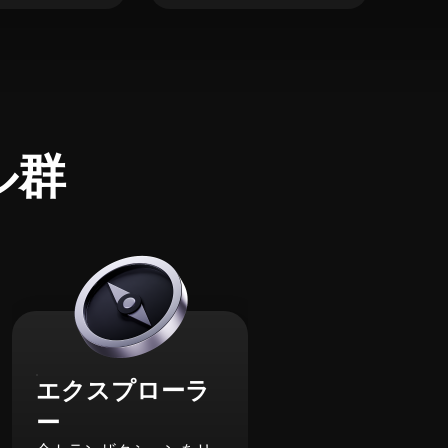
ル群
エクスプローラ
ー