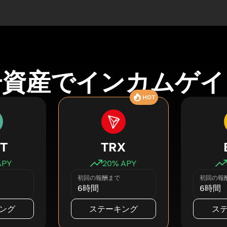
号資産でインカムゲイ
HOT
T
TRX
APY
20
% APY
初回の報酬まで
初回の報
6時間
6時間
ング
ステーキング
ス