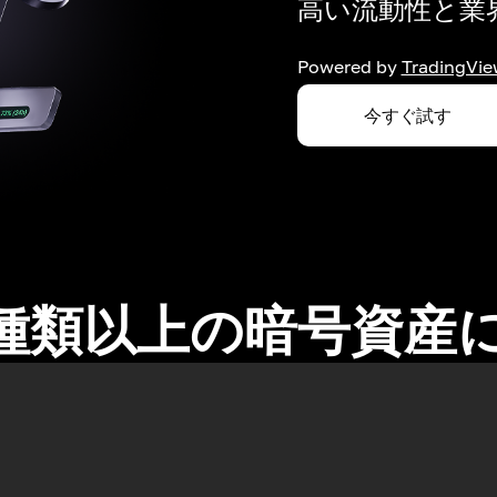
高い流動性と業界
Powered by
TradingVie
今すぐ試す
0種類以上の暗号資産