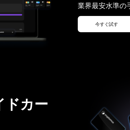
業界最安水準の手
今すぐ試す
イドカー