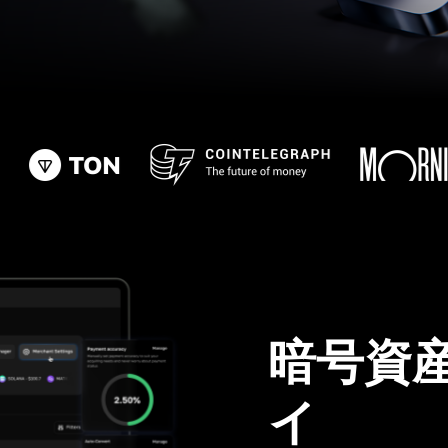
暗号資
イ