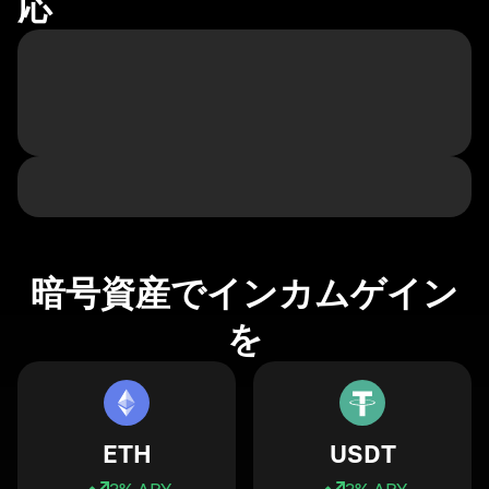
応
暗号資産でインカムゲイン
を
ETH
USDT
3
% APY
3
% APY