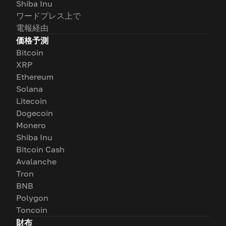
Shiba Inu
ワードプレス上で
電報経由
価格予測
Bitcoin
XRP
Ethereum
Solana
Litecoin
Dogecoin
Monero
Shiba Inu
Bitcoin Cash
Avalanche
Tron
BNB
Polygon
Toncoin
財布