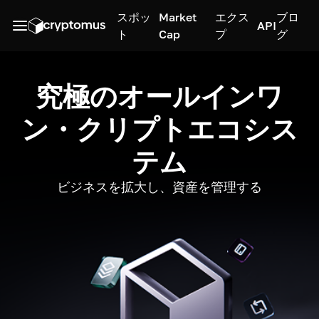
スポッ
Market
エクス
ブロ
API
ト
Cap
プ
グ
究極のオールインワ
ン・クリプトエコシス
テム
ビジネスを拡大し、資産を管理する