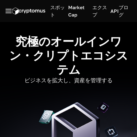
スポッ
Market
エクス
ブロ
API
ト
Cap
プ
グ
究極のオールインワ
ン・クリプトエコシス
テム
ビジネスを拡大し、資産を管理する