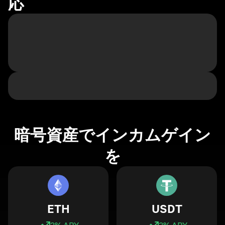
応
暗号資産でインカムゲイン
を
ETH
USDT
3
% APY
3
% APY