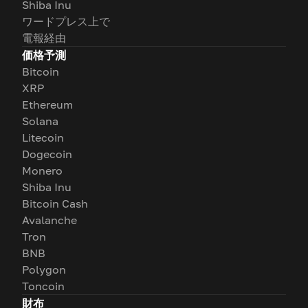
Shiba Inu
ワードプレス上で
電報経由
価格予測
Bitcoin
XRP
Ethereum
Solana
Litecoin
Dogecoin
Monero
Shiba Inu
Bitcoin Cash
Avalanche
Tron
BNB
Polygon
Toncoin
財布