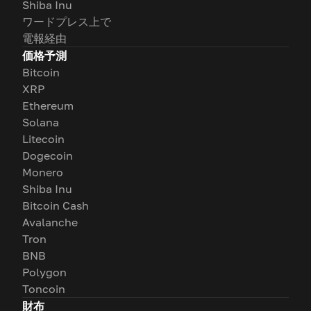
Shiba Inu
ワードプレス上で
電報経由
価格予測
Bitcoin
XRP
Ethereum
Solana
Litecoin
Dogecoin
Monero
Shiba Inu
Bitcoin Cash
Avalanche
Tron
BNB
Polygon
Toncoin
財布