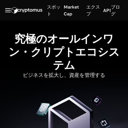
スポッ
Market
エクス
ブロ
API
ト
Cap
プ
グ
究極のオールインワ
ン・クリプトエコシス
テム
ビジネスを拡大し、資産を管理する