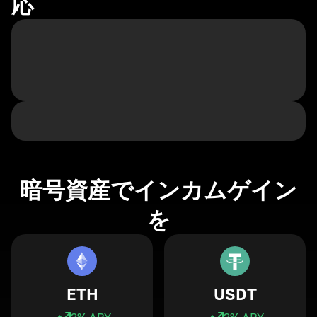
応
暗号資産でインカムゲイン
を
ETH
USDT
3
% APY
3
% APY