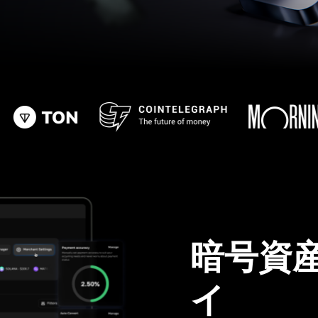
暗号資
イ