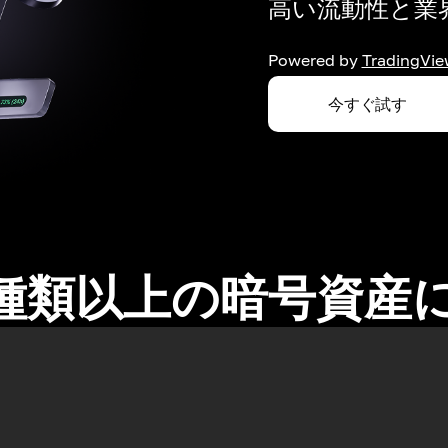
高い流動性と業界
Powered by
TradingVie
今すぐ試す
0種類以上の暗号資産