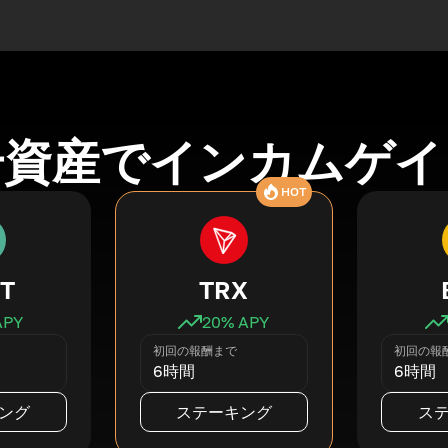
号資産でインカムゲイ
HOT
T
TRX
APY
20
% APY
初回の報酬まで
初回の報
6時間
6時間
ング
ステーキング
ス