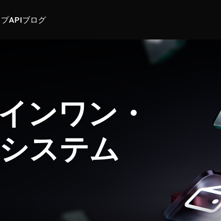
スプ
API
ブログ
インワン・
システム