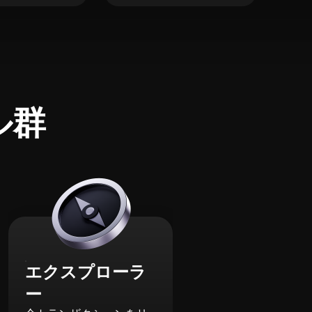
ル群
エクスプローラ
ー