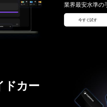
業界最安水準の手
今すぐ試す
イドカー