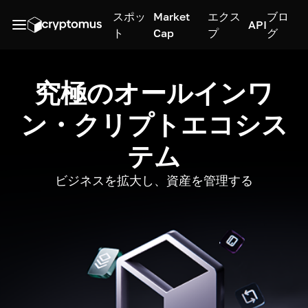
スポッ
Market
エクス
ブロ
API
ト
Cap
プ
グ
究極のオールインワ
ン・クリプトエコシス
テム
ビジネスを拡大し、資産を管理する