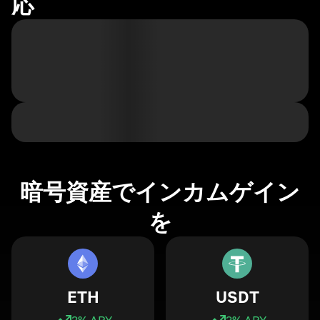
応
暗号資産でインカムゲイン
を
ETH
USDT
3
% APY
3
% APY