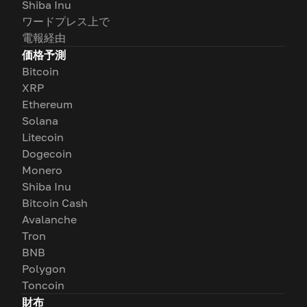
Shiba Inu
ワードプレス上で
電報経由
価格予測
Bitcoin
XRP
Ethereum
Solana
Litecoin
Dogecoin
Monero
Shiba Inu
Bitcoin Cash
Avalanche
Tron
BNB
Polygon
Toncoin
財布