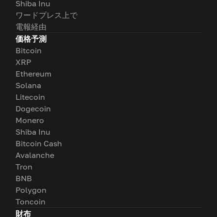
Shiba Inu
ワードプレス上で
電報経由
価格予測
Bitcoin
XRP
Ethereum
Solana
Litecoin
Dogecoin
Monero
Shiba Inu
Bitcoin Cash
Avalanche
Tron
BNB
Polygon
Toncoin
財布