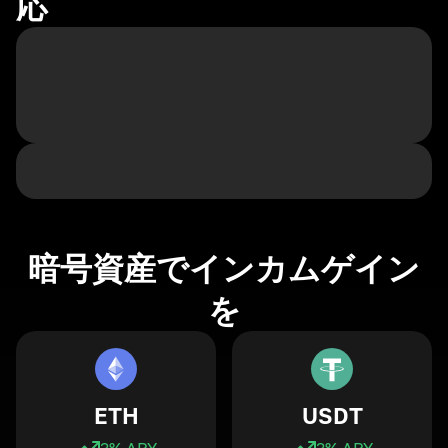
応
暗号資産でインカムゲイン
を
ETH
USDT
3
% APY
3
% APY