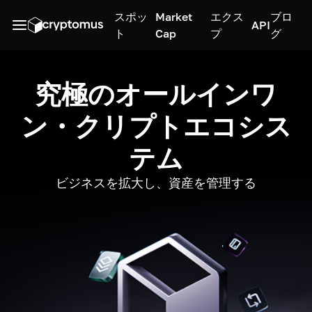
スポッ
Market
エクス
ブロ
API
ト
Cap
プ
グ
究極のオールインワ
ン・クリプトエコシス
テム
ビジネスを拡大し、資産を管理する