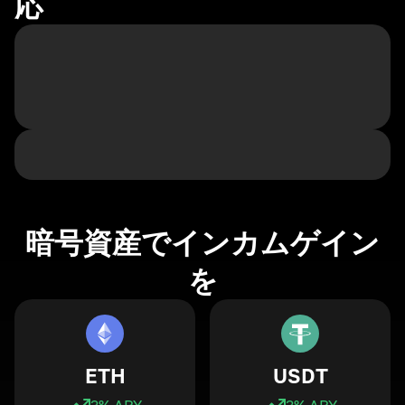
応
暗号資産でインカムゲイン
を
ETH
USDT
3
% APY
3
% APY