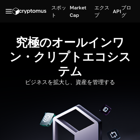
スポッ
Market
エクス
ブロ
API
ト
Cap
プ
グ
究極のオールインワ
ン・クリプトエコシス
テム
ビジネスを拡大し、資産を管理する