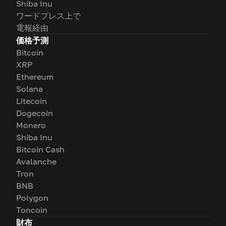
Shiba Inu
ワードプレス上で
電報経由
価格予測
Bitcoin
XRP
Ethereum
Solana
Litecoin
Dogecoin
Monero
Shiba Inu
Bitcoin Cash
Avalanche
Tron
BNB
Polygon
Toncoin
財布