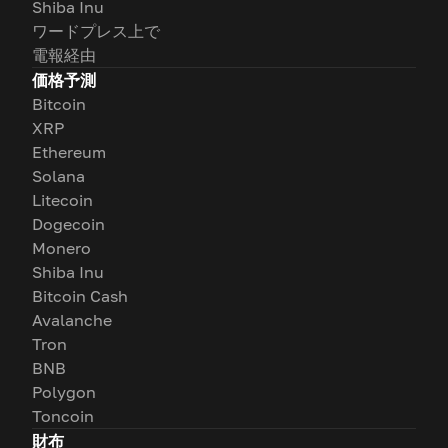
Shiba Inu
ワードプレス上で
電報経由
価格予測
Bitcoin
XRP
Ethereum
Solana
Litecoin
Dogecoin
Monero
Shiba Inu
Bitcoin Cash
Avalanche
Tron
BNB
Polygon
Toncoin
財布