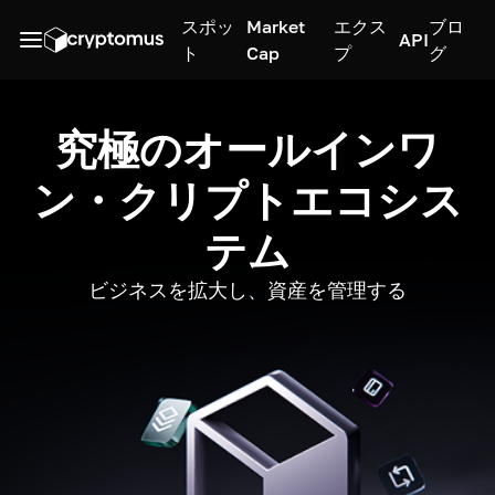
スポッ
Market
エクス
ブロ
API
ト
Cap
プ
グ
究極のオールインワ
ン・クリプトエコシス
テム
ビジネスを拡大し、資産を管理する