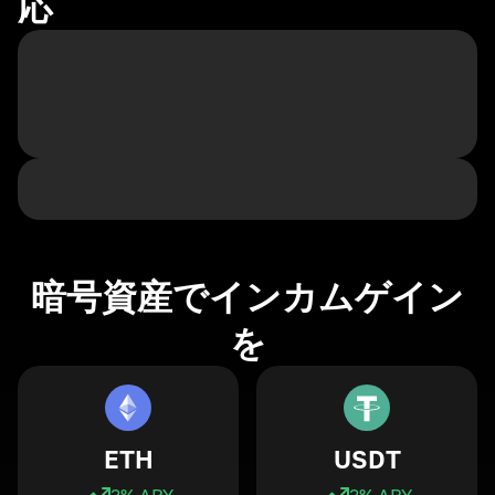
応
暗号資産でインカムゲイン
を
ETH
USDT
3
% APY
3
% APY