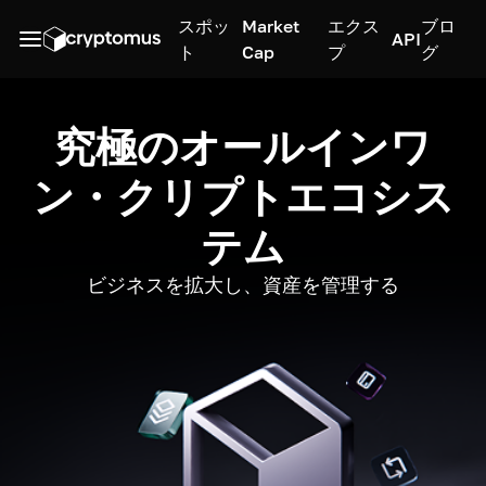
スポッ
Market
エクス
ブロ
API
ト
Cap
プ
グ
究極のオールインワ
ン・クリプトエコシス
テム
ビジネスを拡大し、資産を管理する