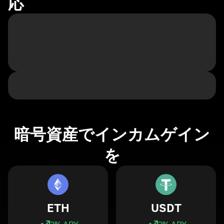
応
暗号資産でインカムゲイン
を
ETH
USDT
3
% APY
3
% APY