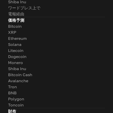
Shiba Inu
ワードプレス上で
電報経由
価格予測
Bitcoin
XRP
Ethereum
Solana
Litecoin
Dogecoin
Monero
Shiba Inu
Bitcoin Cash
Avalanche
Tron
BNB
Polygon
Toncoin
財布