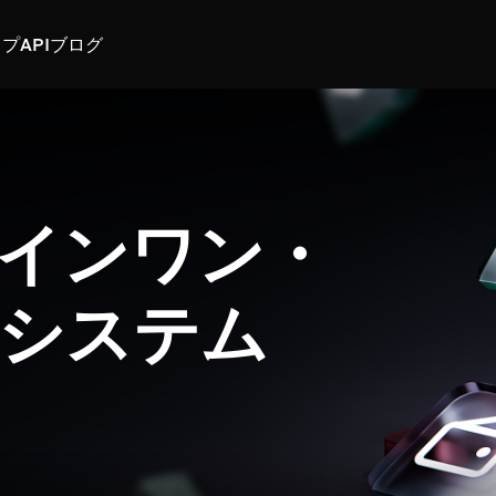
スプ
API
ブログ
インワン・
システム