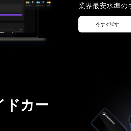
業界最安水準の手
今すぐ試す
イドカー