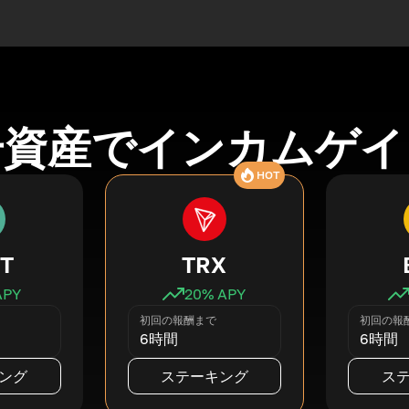
号資産でインカムゲイ
HOT
T
TRX
APY
20
% APY
初回の報酬まで
初回の報
6時間
6時間
ング
ステーキング
ス