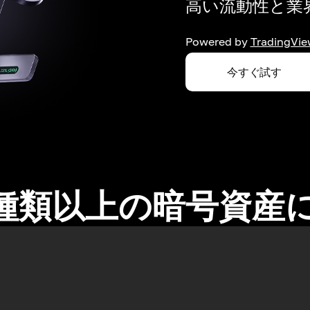
高い流動性と業界
Powered by
TradingVie
今すぐ試す
0種類以上の暗号資産