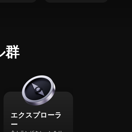
ル群
エクスプローラ
ー