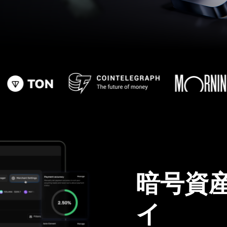
暗号資
イ