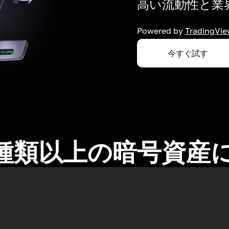
高い流動性と業界
Powered by
TradingVie
今すぐ試す
0種類以上の暗号資産