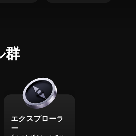
ル群
エクスプローラ
ー