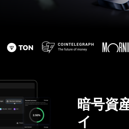
暗号資
イ