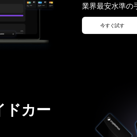
業界最安水準の手
今すぐ試す
イドカー