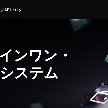
スプ
API
ブログ
インワン・
システム