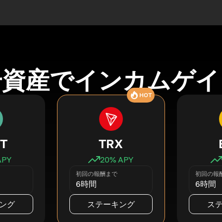
号資産でインカムゲイ
HOT
T
TRX
APY
20
% APY
初回の報酬まで
初回の報
6時間
6時間
ング
ステーキング
ス