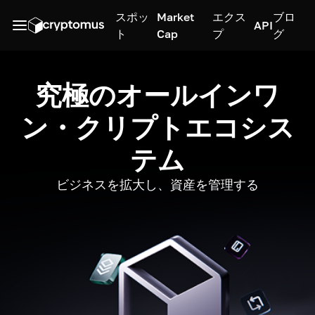
スポッ
Market
エクス
ブロ
API
ト
Cap
プ
グ
究極のオールインワ
ン・クリプトエコシス
テム
ビジネスを拡大し、資産を管理する