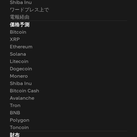
Shiba Inu
ワードプレス上で
電報経由
価格予測
Bitcoin
XRP
Ethereum
Solana
Litecoin
Dogecoin
Monero
Shiba Inu
Bitcoin Cash
Avalanche
Tron
BNB
Polygon
Toncoin
財布