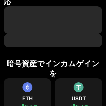
応
暗号資産でインカムゲイン
を
ETH
USDT
3
% APY
3
% APY