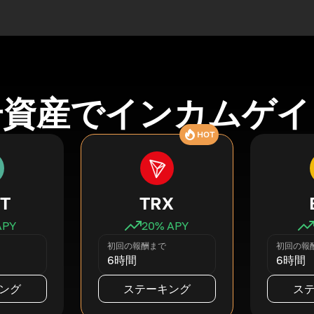
号資産でインカムゲイ
HOT
T
TRX
APY
20
% APY
初回の報酬まで
初回の報
6時間
6時間
ング
ステーキング
ス