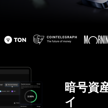
暗号資
イ