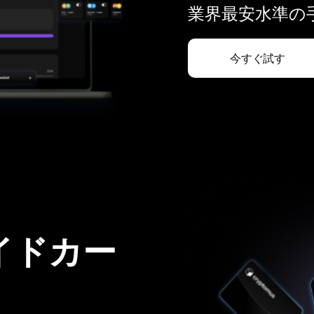
業界最安水準の手
今すぐ試す
イドカー