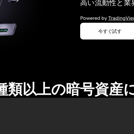
高い流動性と業界
Powered by
TradingVie
今すぐ試す
0種類以上の暗号資産