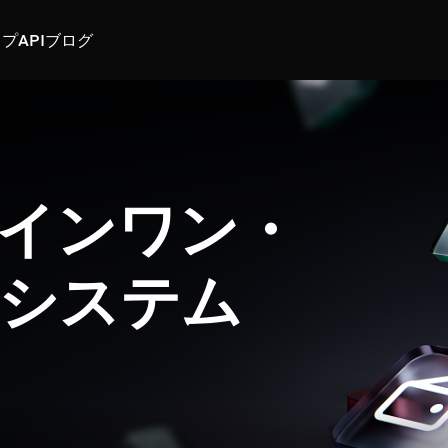
スプ
API
ブログ
インワン・
システム