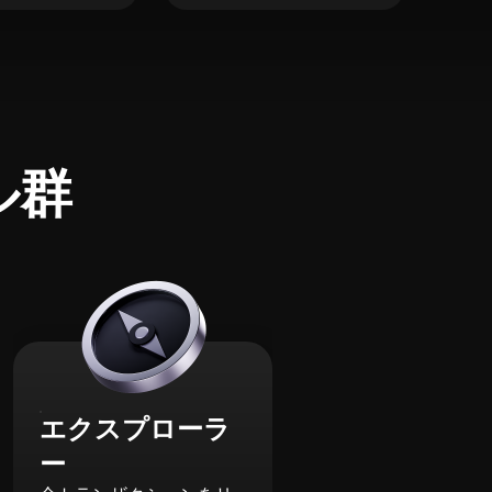
ル群
エクスプローラ
ー