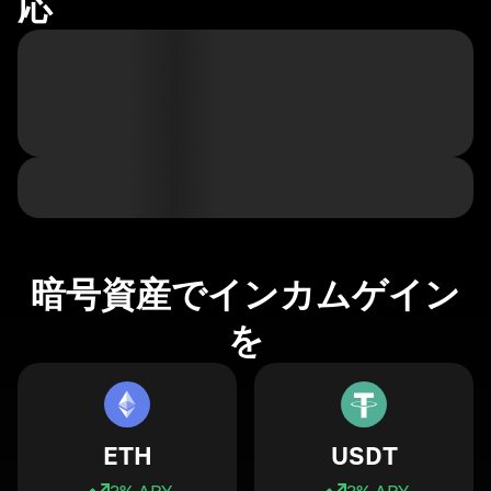
応
暗号資産でインカムゲイン
を
ETH
USDT
3
% APY
3
% APY