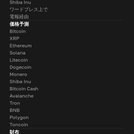
Shiba Inu
ワードプレス上で
電報経由
価格予測
Bitcoin
XRP
Ethereum
Solana
Litecoin
Dogecoin
Monero
Shiba Inu
Bitcoin Cash
Avalanche
Tron
BNB
Polygon
Toncoin
財布