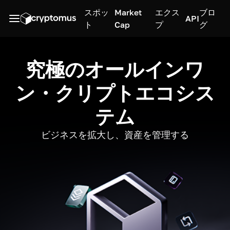
スポッ
Market
エクス
ブロ
API
ト
Cap
プ
グ
究極のオールインワ
ン・クリプトエコシス
テム
ビジネスを拡大し、資産を管理する