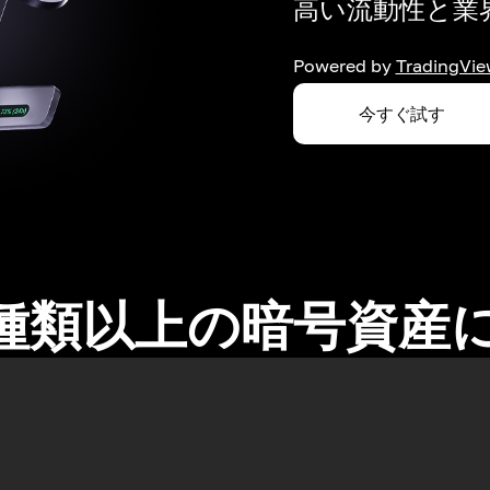
高い流動性と業界
Powered by
TradingVie
今すぐ試す
0種類以上の暗号資産