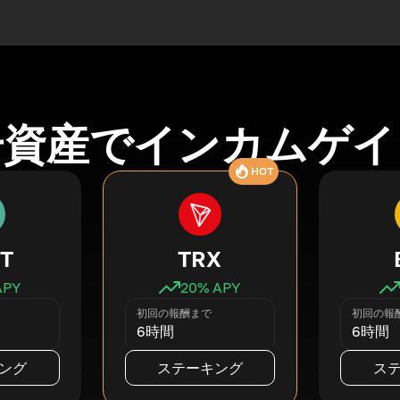
号資産でインカムゲイ
HOT
T
TRX
APY
20
% APY
初回の報酬まで
初回の報
6時間
6時間
ング
ステーキング
ス