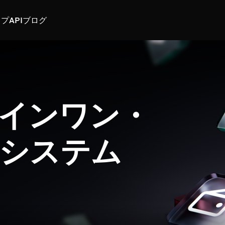
スプ
API
ブログ
インワン・
システム