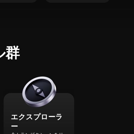
ル群
エクスプローラ
ー