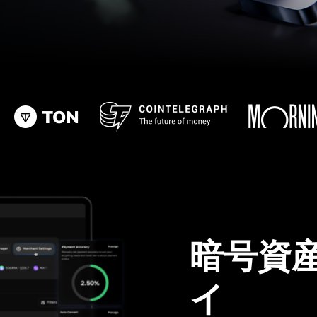
暗号資
イ