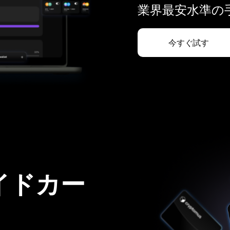
業界最安水準の手
今すぐ試す
イドカー