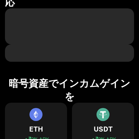
応
暗号資産でインカムゲイン
を
ETH
USDT
3
% APY
3
% APY