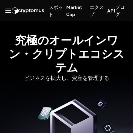
スポッ
Market
エクス
ブロ
API
ト
Cap
プ
グ
究極のオールインワ
ン・クリプトエコシス
テム
ビジネスを拡大し、資産を管理する