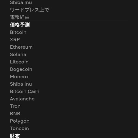
Shiba Inu
ワードプレス上で
電報経由
価格予測
Bitcoin
XRP
Ethereum
Solana
Litecoin
Dogecoin
Monero
Shiba Inu
Bitcoin Cash
Avalanche
Tron
BNB
Polygon
Toncoin
財布