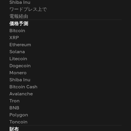
Shiba Inu
ワードプレス上で
電報経由
価格予測
Bitcoin
XRP
Ethereum
Solana
Litecoin
Dogecoin
Monero
Shiba Inu
Bitcoin Cash
Avalanche
Tron
BNB
Polygon
Toncoin
財布