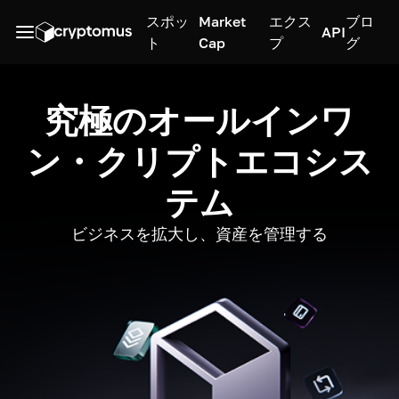
スポッ
Market
エクス
ブロ
API
ト
Cap
プ
グ
究極のオールインワ
ン・クリプトエコシス
テム
ビジネスを拡大し、資産を管理する