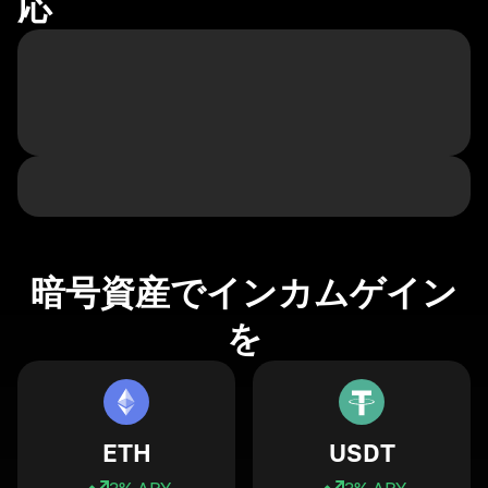
応
暗号資産でインカムゲイン
を
ETH
USDT
3
% APY
3
% APY