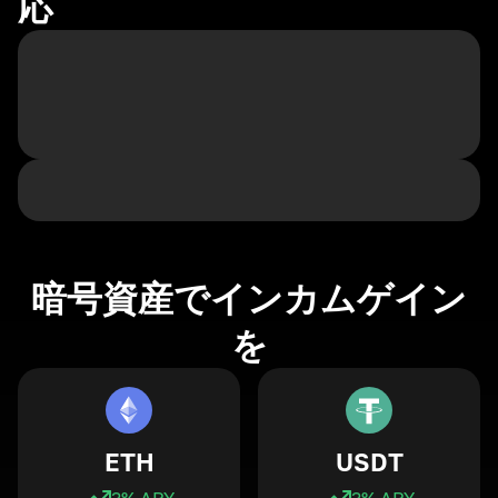
応
暗号資産でインカムゲイン
を
ETH
USDT
3
% APY
3
% APY