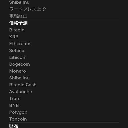
Shiba Inu
ワードプレス上で
電報経由
価格予測
Bitcoin
XRP
Ethereum
Solana
Litecoin
Dogecoin
Monero
Shiba Inu
Bitcoin Cash
Avalanche
Tron
BNB
Polygon
Toncoin
財布