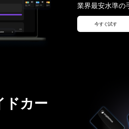
業界最安水準の手
今すぐ試す
イドカー