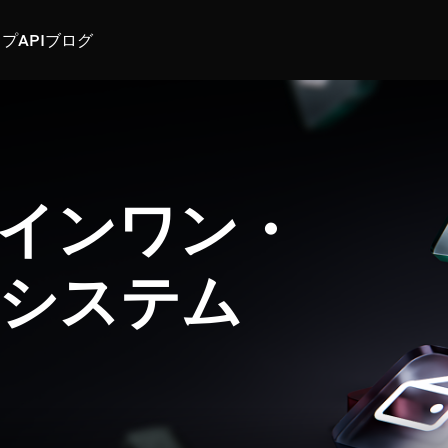
スプ
API
ブログ
インワン・
システム