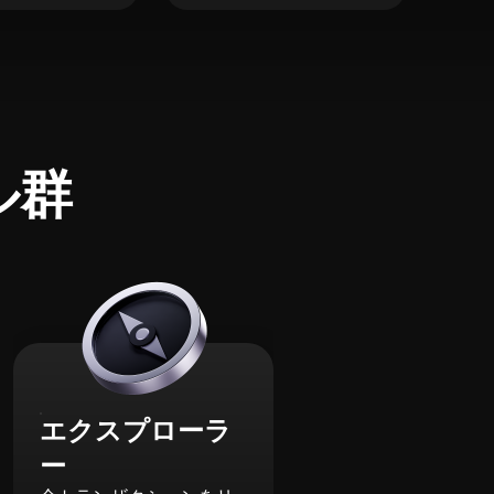
ル群
エクスプローラ
ー