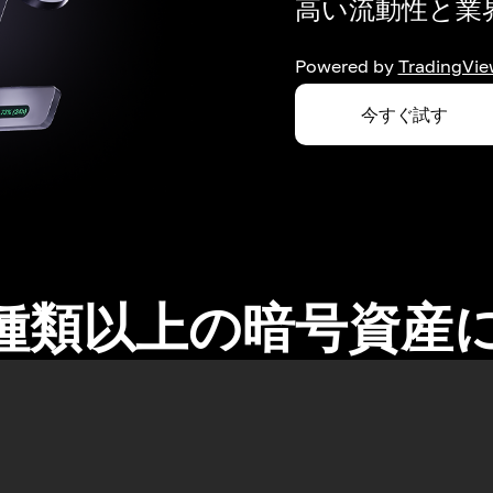
高い流動性と業界
Powered by
TradingVie
今すぐ試す
0種類以上の暗号資産