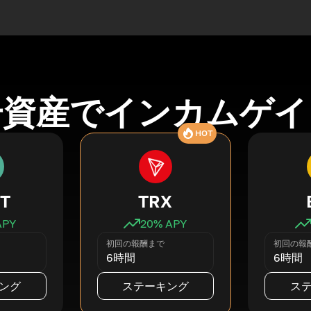
号資産でインカムゲイ
HOT
T
TRX
APY
20
% APY
初回の報酬まで
初回の報
6時間
6時間
ング
ステーキング
ス