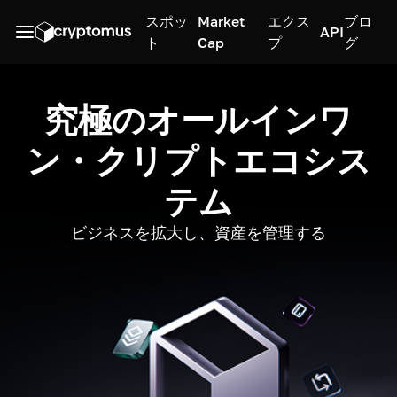
スポッ
Market
エクス
ブロ
API
ト
Cap
プ
グ
究極のオールインワ
ン・クリプトエコシス
テム
ビジネスを拡大し、資産を管理する