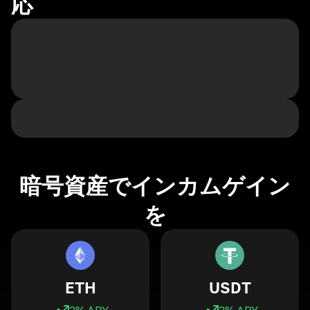
応
暗号資産でインカムゲイン
を
ETH
USDT
3
% APY
3
% APY