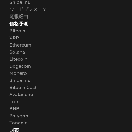
Shiba Inu
ワードプレス上で
電報経由
価格予測
Bitcoin
XRP
Ethereum
Solana
Litecoin
Dogecoin
Monero
Shiba Inu
Bitcoin Cash
Avalanche
Tron
BNB
Polygon
Toncoin
財布