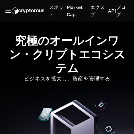
スポッ
Market
エクス
ブロ
API
ト
Cap
プ
グ
究極のオールインワ
ン・クリプトエコシス
テム
ビジネスを拡大し、資産を管理する