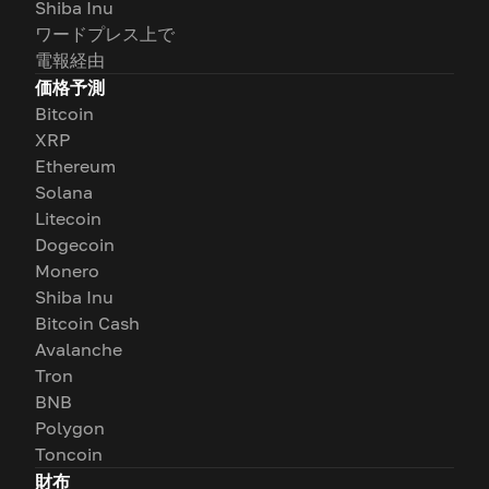
Shiba Inu
ワードプレス上で
電報経由
価格予測
Bitcoin
XRP
Ethereum
Solana
Litecoin
Dogecoin
Monero
Shiba Inu
Bitcoin Cash
Avalanche
Tron
BNB
Polygon
Toncoin
財布