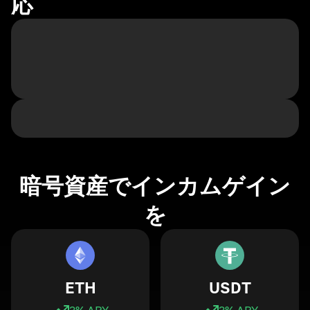
応
暗号資産でインカムゲイン
を
ETH
USDT
3
% APY
3
% APY