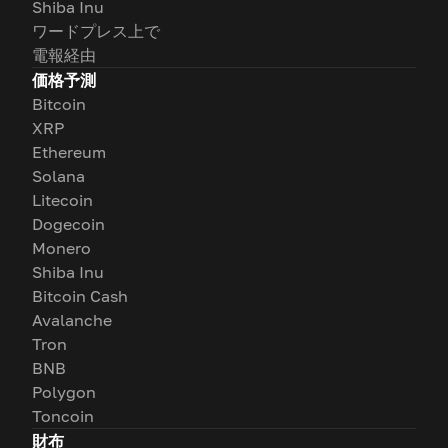
Shiba Inu
ワードプレス上で
電報経由
価格予測
Bitcoin
XRP
Ethereum
Solana
Litecoin
Dogecoin
Monero
Shiba Inu
Bitcoin Cash
Avalanche
Tron
BNB
Polygon
Toncoin
財布