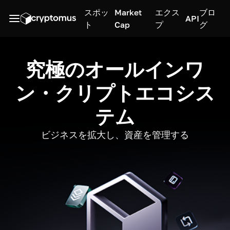
スポッ
Market
エクス
ブロ
API
ト
Cap
プ
グ
究極のオールインワ
ン・クリプトエコシス
テム
ビジネスを拡大し、資産を管理する