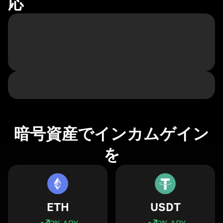
応
暗号資産でインカムゲイン
を
ETH
USDT
3
% APY
3
% APY