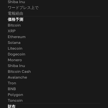
Shiba Inu
ワードプレス上で
電報経由
価格予測
Bitcoin
XRP
Ethereum
Solana
Litecoin
Dogecoin
Monero
Shiba Inu
Bitcoin Cash
Avalanche
Tron
BNB
Polygon
Toncoin
財布