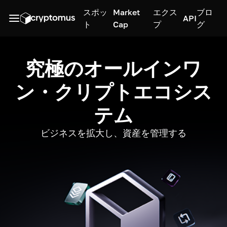
スポッ
Market
エクス
ブロ
API
ト
Cap
プ
グ
究極のオールインワ
ン・クリプトエコシス
テム
ビジネスを拡大し、資産を管理する