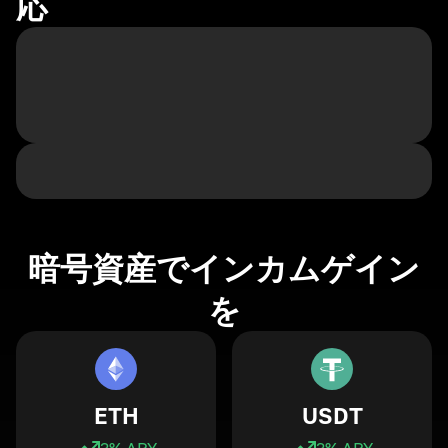
応
暗号資産でインカムゲイン
を
ETH
USDT
3
% APY
3
% APY