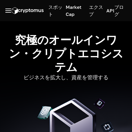
スポッ
Market
エクス
ブロ
API
ト
Cap
プ
グ
究極のオールインワ
ン・クリプトエコシス
テム
ビジネスを拡大し、資産を管理する