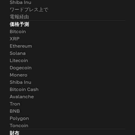
Shiba Inu
ワードプレス上で
電報経由
価格予測
Bitcoin
XRP
Ethereum
Solana
Litecoin
Dogecoin
Monero
Shiba Inu
Bitcoin Cash
Avalanche
Tron
BNB
Polygon
Toncoin
財布