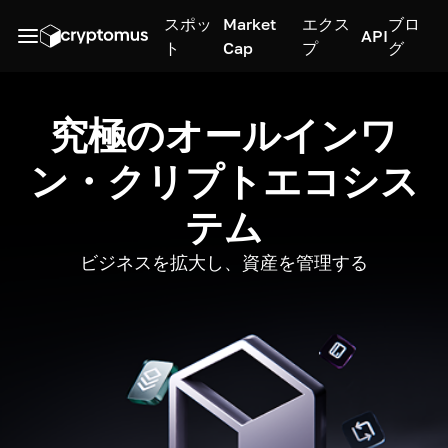
スポッ
Market
エクス
ブロ
API
ト
Cap
プ
グ
究極のオールインワ
ン・クリプトエコシス
テム
ビジネスを拡大し、資産を管理する