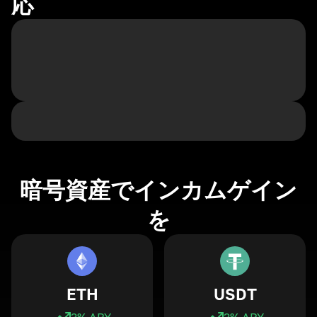
応
暗号資産でインカムゲイン
を
ETH
USDT
3
% APY
3
% APY