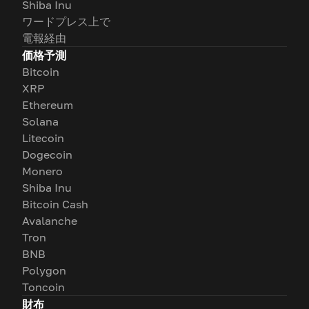
Shiba Inu
ワードプレス上で
電報経由
価格予測
Bitcoin
XRP
Ethereum
Solana
Litecoin
Dogecoin
Monero
Shiba Inu
Bitcoin Cash
Avalanche
Tron
BNB
Polygon
Toncoin
財布