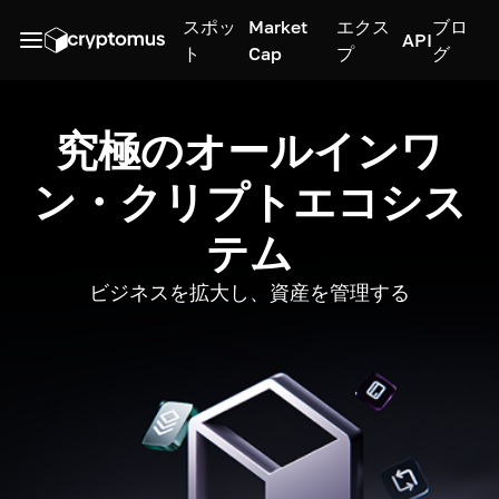
スポッ
Market
エクス
ブロ
API
ト
Cap
プ
グ
究極のオールインワ
ン・クリプトエコシス
テム
ビジネスを拡大し、資産を管理する