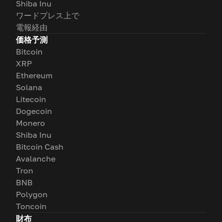
Shiba Inu
ワードプレス上で
電報経由
価格予測
Bitcoin
XRP
Ethereum
Solana
Litecoin
Dogecoin
Monero
Shiba Inu
Bitcoin Cash
Avalanche
Tron
BNB
Polygon
Toncoin
財布