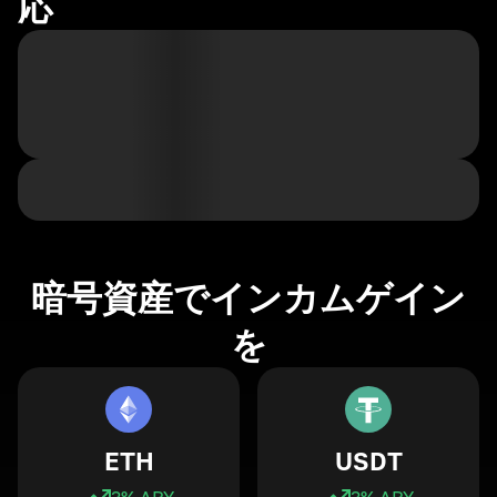
応
暗号資産でインカムゲイン
を
ETH
USDT
3
% APY
3
% APY