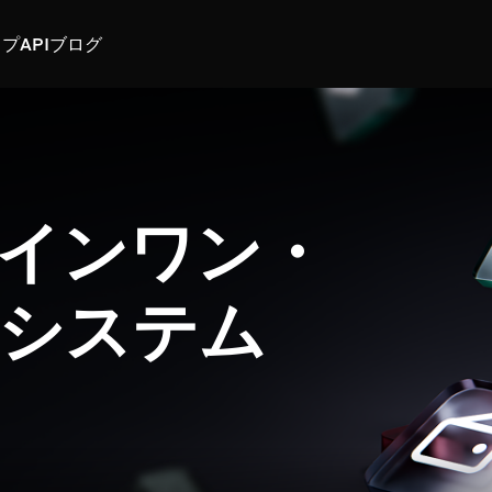
スプ
API
ブログ
インワン・
システム