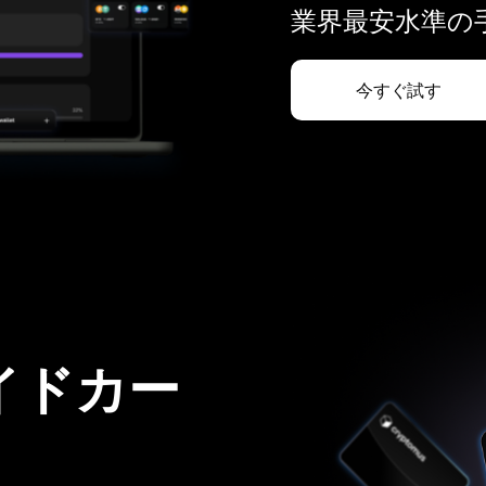
業界最安水準の手
今すぐ試す
イドカー