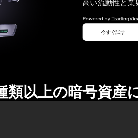
高い流動性と業界
Powered by
TradingVie
今すぐ試す
0種類以上の暗号資産