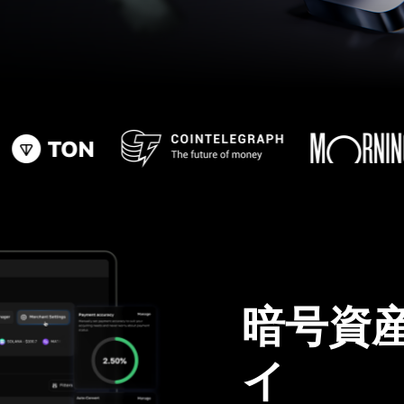
暗号資
イ