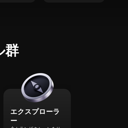
ル群
エクスプローラ
ー