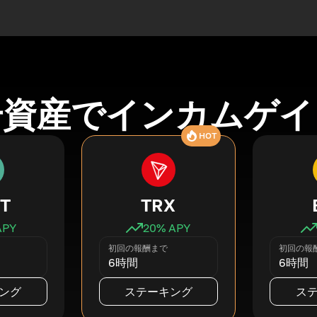
号資産でインカムゲイ
HOT
T
TRX
APY
20
% APY
初回の報酬まで
初回の報
6時間
6時間
ング
ステーキング
ス