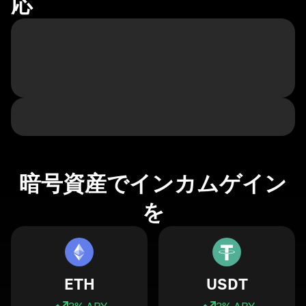
応
暗号資産でインカムゲイン
を
ETH
USDT
3
% APY
3
% APY