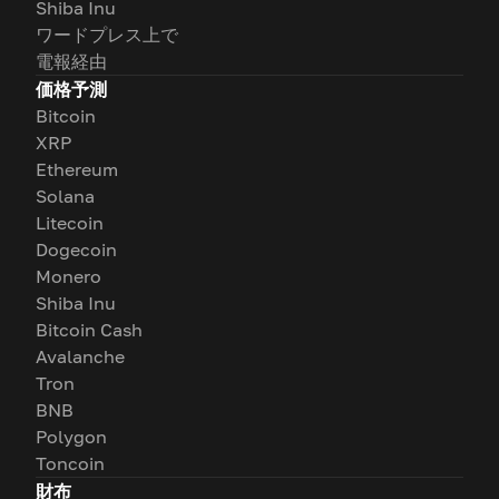
Shiba Inu
ワードプレス上で
電報経由
価格予測
Bitcoin
XRP
Ethereum
Solana
Litecoin
Dogecoin
Monero
Shiba Inu
Bitcoin Cash
Avalanche
Tron
BNB
Polygon
Toncoin
財布