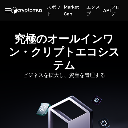
スポッ
Market
エクス
ブロ
API
ト
Cap
プ
グ
究極のオールインワ
ン・クリプトエコシス
テム
ビジネスを拡大し、資産を管理する