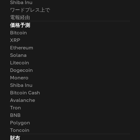
Shiba Inu
ワードプレス上で
電報経由
価格予測
Bitcoin
XRP
Ethereum
Solana
Litecoin
Dogecoin
Monero
Shiba Inu
Bitcoin Cash
Avalanche
Tron
BNB
Polygon
Toncoin
財布