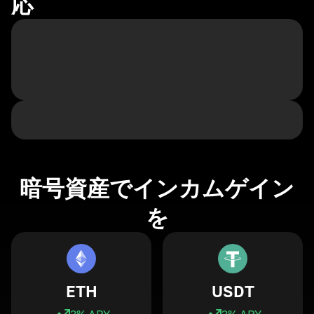
応
暗号資産でインカムゲイン
を
ETH
USDT
3
% APY
3
% APY