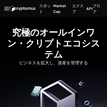
スポッ
Market
エクス
ブロ
API
ト
Cap
プ
グ
究極のオールインワ
ン・クリプトエコシス
テム
ビジネスを拡大し、資産を管理する