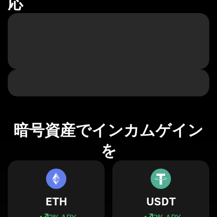
応
暗号資産でインカムゲイン
を
ETH
USDT
3
% APY
3
% APY