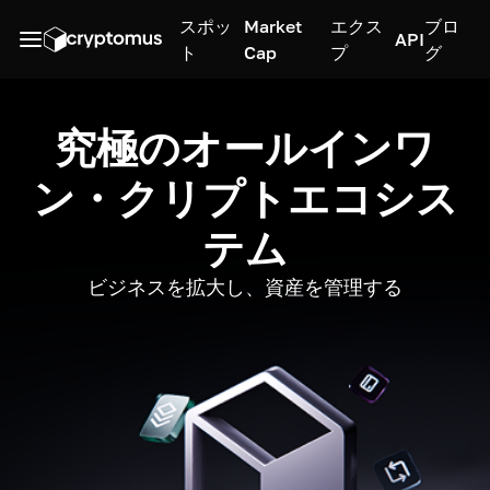
スポッ
Market
エクス
ブロ
API
ト
Cap
プ
グ
究極のオールインワ
ン・クリプトエコシス
テム
ビジネスを拡大し、資産を管理する