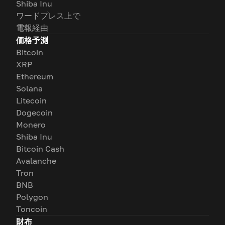
Shiba Inu
ワードプレス上で
電報経由
価格予測
Bitcoin
XRP
Ethereum
Solana
Litecoin
Dogecoin
Monero
Shiba Inu
Bitcoin Cash
Avalanche
Tron
BNB
Polygon
Toncoin
財布