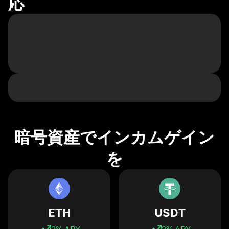
応
暗号資産でインカムゲイン
を
ETH
USDT
3
% APY
3
% APY