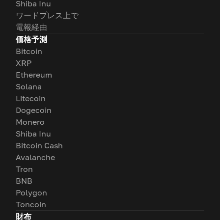
Shiba Inu
ワードプレス上で
電報経由
価格予測
Bitcoin
XRP
Ethereum
Solana
Litecoin
Dogecoin
Monero
Shiba Inu
Bitcoin Cash
Avalanche
Tron
BNB
Polygon
Toncoin
財布