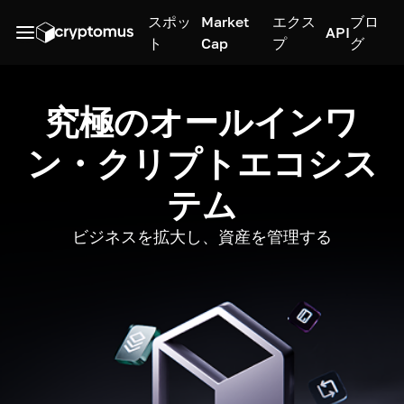
スポッ
Market
エクス
ブロ
API
ト
Cap
プ
グ
究極のオールインワ
ン・クリプトエコシス
テム
ビジネスを拡大し、資産を管理する