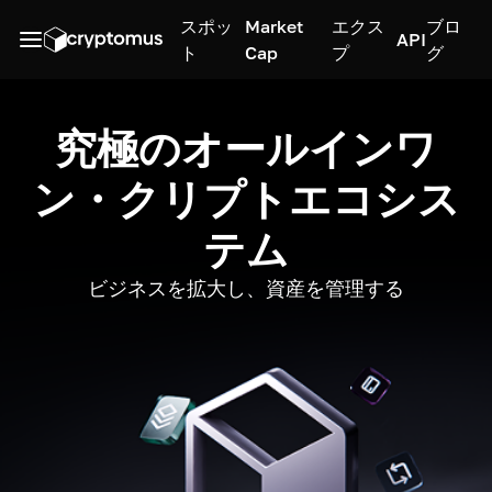
スポッ
Market
エクス
ブロ
API
ト
Cap
プ
グ
究極のオールインワ
ン・クリプトエコシス
テム
ビジネスを拡大し、資産を管理する