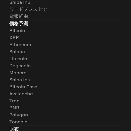
Shiba Inu
ワードプレス上で
電報経由
価格予測
Bitcoin
XRP
Ethereum
Solana
Litecoin
Dogecoin
Monero
Shiba Inu
Bitcoin Cash
Avalanche
Tron
BNB
Polygon
Toncoin
財布