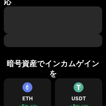
応
暗号資産でインカムゲイン
を
ETH
USDT
3
% APY
3
% APY