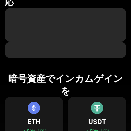
応
暗号資産でインカムゲイン
を
ETH
USDT
3
% APY
3
% APY