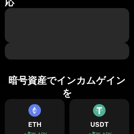
応
暗号資産でインカムゲイン
を
ETH
USDT
3
% APY
3
% APY