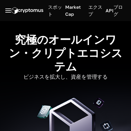
スポッ
Market
エクス
ブロ
API
ト
Cap
プ
グ
究極のオールインワ
ン・クリプトエコシス
テム
ビジネスを拡大し、資産を管理する