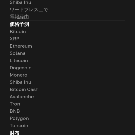
Shiba Inu
ワードプレス上で
電報経由
価格予測
Bitcoin
XRP
Ethereum
Solana
Litecoin
Dogecoin
Monero
Shiba Inu
Bitcoin Cash
Avalanche
Tron
BNB
Polygon
Toncoin
財布