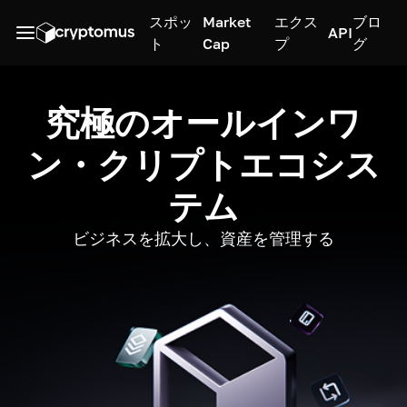
スポッ
Market
エクス
ブロ
API
ト
Cap
プ
グ
究極のオールインワ
ン・クリプトエコシス
テム
ビジネスを拡大し、資産を管理する