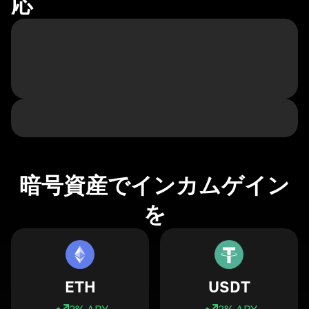
応
暗号資産でインカムゲイン
を
ETH
USDT
3
% APY
3
% APY