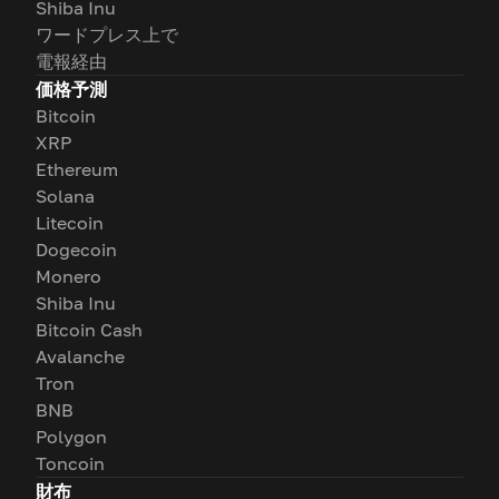
Shiba Inu
ワードプレス上で
電報経由
価格予測
Bitcoin
XRP
Ethereum
Solana
Litecoin
Dogecoin
Monero
Shiba Inu
Bitcoin Cash
Avalanche
Tron
BNB
Polygon
Toncoin
財布