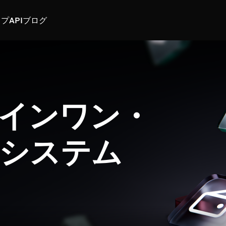
スプ
API
ブログ
インワン・
システム