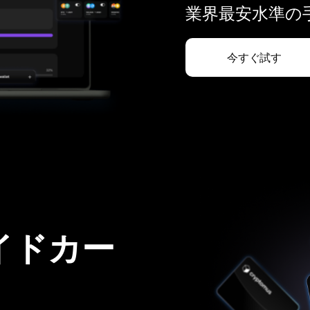
業界最安水準の手
今すぐ試す
イドカー