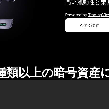
高い流動性と業界
Powered by
TradingVie
今すぐ試す
0種類以上の暗号資産