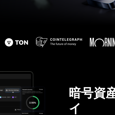
暗号資
イ