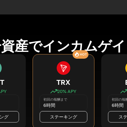
号資産でインカムゲイ
HOT
T
TRX
APY
20
% APY
初回の報酬まで
初回の報
6時間
6時間
ング
ステーキング
ス