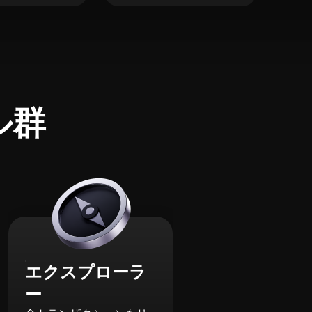
ル群
エクスプローラ
ー