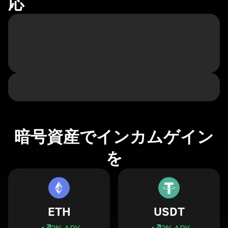
応
暗号資産でインカムゲイン
を
ETH
USDT
3
% APY
3
% APY