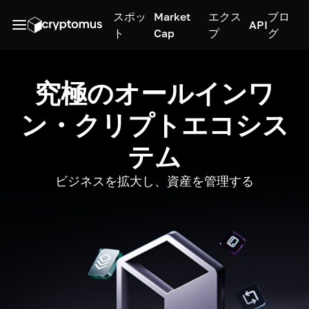
スポッ
Market
エクス
ブロ
API
ト
Cap
プ
グ
究極のオールインワ
ン・クリプトエコシス
テム
ビジネスを拡大し、資産を管理する