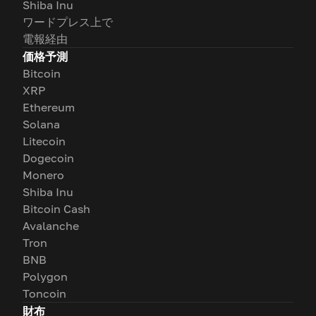
Shiba Inu
ワードプレス上で
電報経由
価格予測
Bitcoin
XRP
Ethereum
Solana
Litecoin
Dogecoin
Monero
Shiba Inu
Bitcoin Cash
Avalanche
Tron
BNB
Polygon
Toncoin
財布