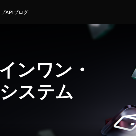
スプ
API
ブログ
インワン・
システム