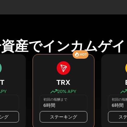
号資産でインカムゲイ
HOT
T
TRX
APY
20
% APY
初回の報酬まで
初回の報
6時間
6時間
ング
ステーキング
ス