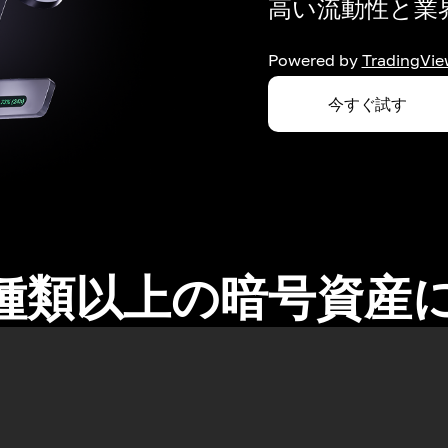
高い流動性と業界
Powered by
TradingVie
今すぐ試す
0種類以上の暗号資産