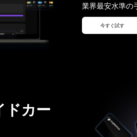
業界最安水準の手
今すぐ試す
イドカー