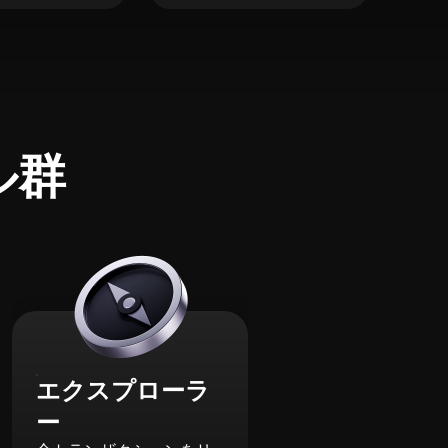
ル群
エクスプローラ
ー