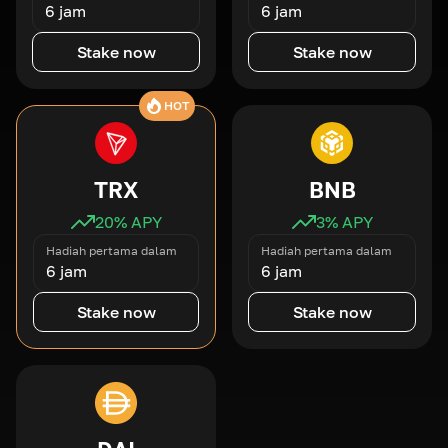
6 jam
6 jam
Stake now
Stake now
HOT
TRX
BNB
20
% APY
3
% APY
Hadiah pertama dalam
Hadiah pertama dalam
6 jam
6 jam
Stake now
Stake now