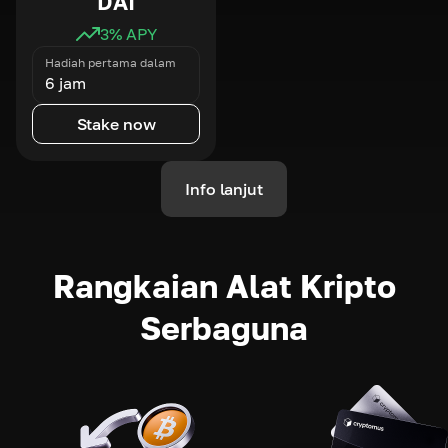
DAI
3
% APY
Hadiah pertama dalam
6 jam
Stake now
Info lanjut
Rangkaian Alat Kripto
Serbaguna